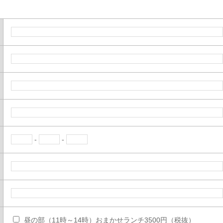
-
-
昼の部（11時～14時）おまかせランチ3500円（税抜）