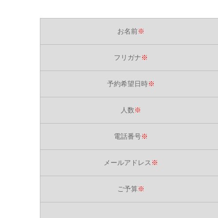
お名前
※
フリガナ
※
予約希望日時
※
人数
※
電話番号
※
メールアドレス
※
ご予算
※