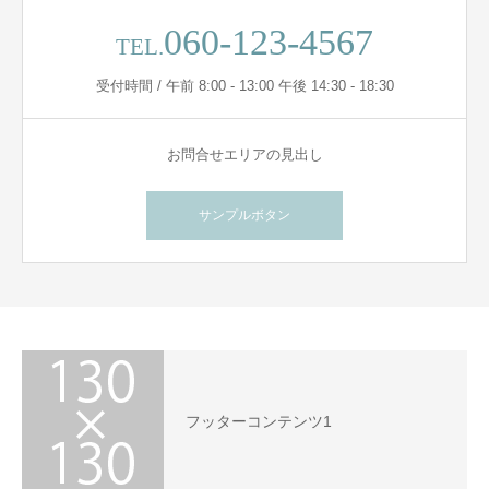
060-123-4567
TEL.
受付時間 / 午前 8:00 - 13:00 午後 14:30 - 18:30
お問合せエリアの見出し
サンプルボタン
フッターコンテンツ1